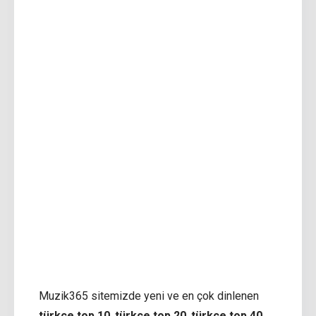
Muzik365 sitemizde yeni ve en çok dinlenen
türkçe top 10
,
türkçe top 20
,
türkçe top 40